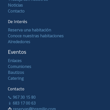
Noticias
Contacto
De Interés
Reserva una habitación
Conoce nuestras habitaciones
Alrededores
Eventos
Enlaces
Comuniones
Bautizos
Catering
Contacto
📞
967 30 15 80
📱
683 17 00 63
📩
reservas@hremilio.com